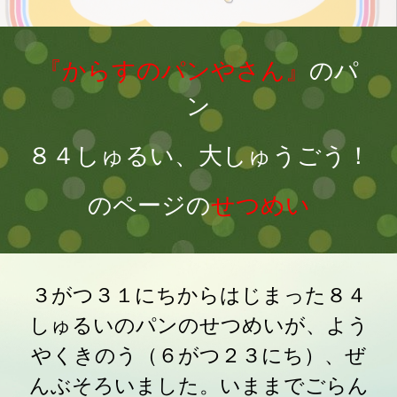
『からすのパンやさん』
のパ
ン
８４しゅるい、大しゅうごう！
のページの
せつめい
３がつ３１にちからはじまった８４
しゅるいのパンのせつめいが、よう
やくきのう（６がつ２３にち）、ぜ
んぶそろいました。いままでごらん