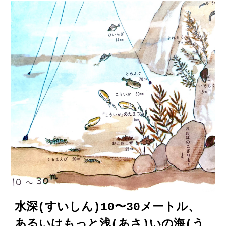
水深(すいしん)10〜30メートル、
あるいはもっと浅(あさ)いの海(う