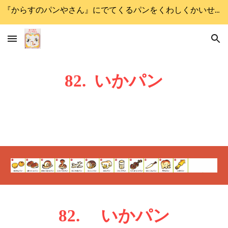
『からすのパンやさん』にでてくるパンをくわしくかいせつします
Skip to main content
Skip to navigation
8
2
.
いか
パン
8
2
.
いか
パン