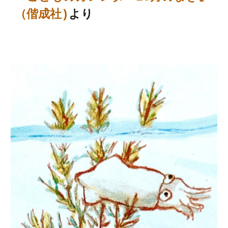
（偕成社)
より