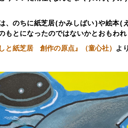
は、
のちに紙芝居(かみしばい)や絵本(
のもとになったのではないかとおもわれ
しと紙芝居 創作の原点』（童心社）
よ