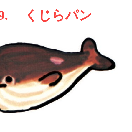
9
.
くじら
パン