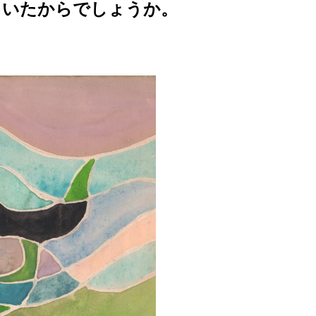
いたからでしょうか。