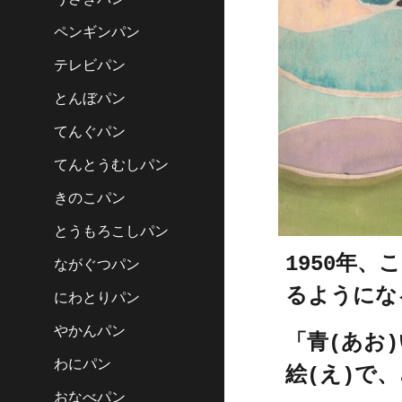
うさぎパン
ペンギンパン
テレビパン
とんぼパン
てんぐパン
てんとうむしパン
きのこパン
とうもろこしパン
1950年
ながぐつパン
るようにな
にわとりパン
やかんパン
「青(あお
わにパン
絵(え)で
おなべパン