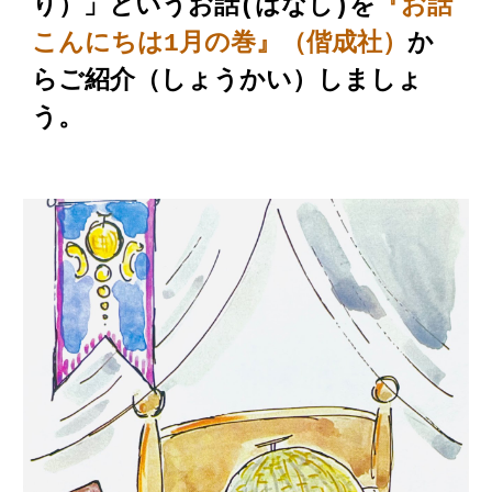
り）」というお話(はなし)を
『お話
こんにちは
1
月の
巻
』（偕成社）
か
らご紹介（しょうかい）しま
しょ
う
。