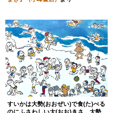
すいかは大勢(おおぜい)で食(た)べる
のにふさわしい大(おお)きさ。大勢