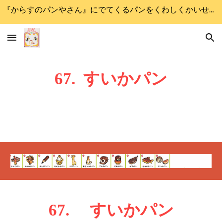
『からすのパンやさん』にでてくるパンをくわしくかいせつします
Skip to main content
Skip to navigation
6
7
.
すいか
パン
6
7
.
すいか
パン