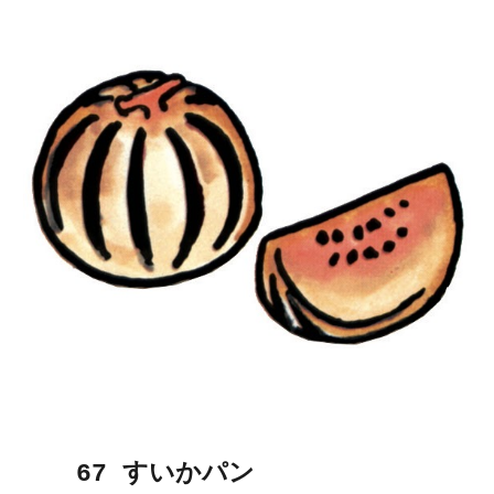
6
7
すいか
パン