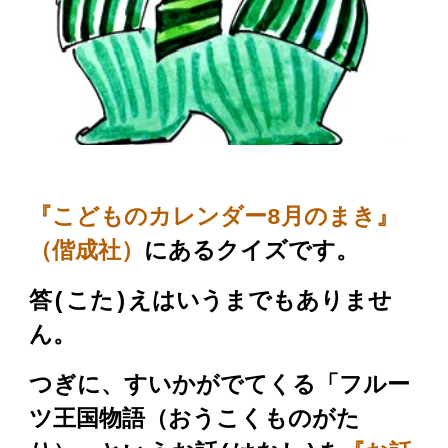
『こどものカレンダー
8
月のまき』
（偕成社）
にある
クイズ
です。
答
(
こた)
えはいうまでもありませ
ん。
つぎに、すいかがでてくる「フルー
ツ王国物語（おうこくものがた