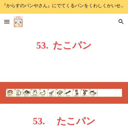
『からすのパンやさん』にでてくるパンをくわしくかいせつします
Skip to main content
Skip to navigation
5
3.
たこ
パン
5
3
.
たこ
パン