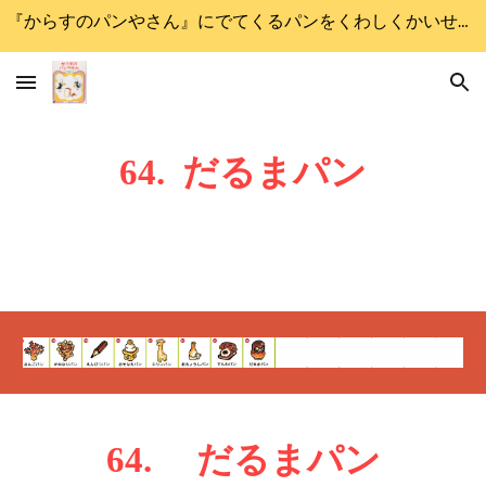
『からすのパンやさん』にでてくるパンをくわしくかいせつします
Skip to main content
Skip to navigation
6
4
.
だるま
パン
6
4
.
だるま
パン