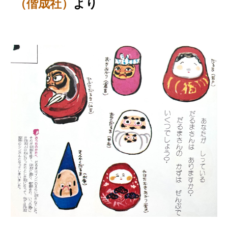
（偕成社）
より