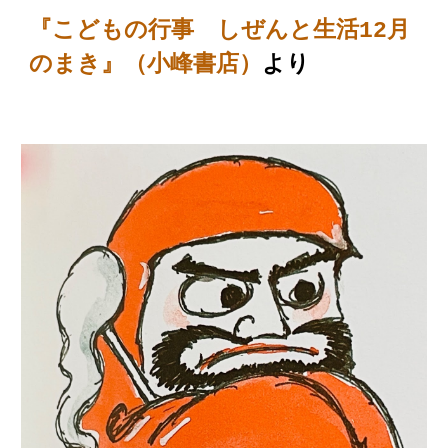
『こどもの行事 しぜんと生活
12月
のまき
』（
小峰書店
）
より