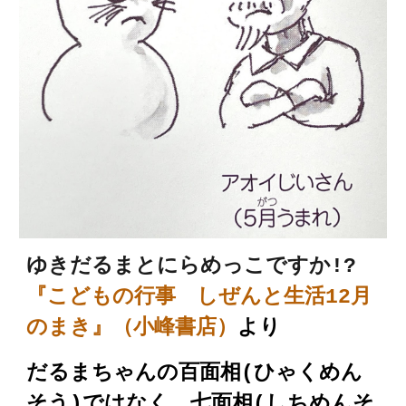
ゆきだるま
と
にらめっこですか!?
『こどもの行事 しぜんと生活12月
のまき』（小峰書店）
より
だるまちゃんの百面相(ひゃくめん
そう)ではなく、
七面相
(
しち
めんそ