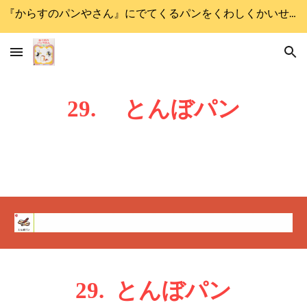
『からすのパンやさん』にでてくるパンをくわしくかいせつします
Skip to main content
Skip to navigation
2
9
.
とんぼ
パン
2
9
.
とんぼ
パン