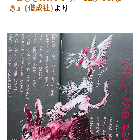
き』(偕成社)
より