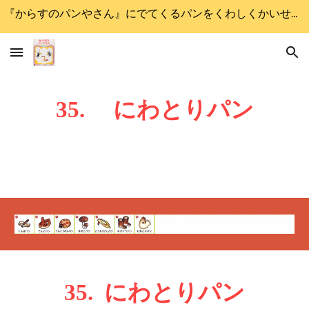
『からすのパンやさん』にでてくるパンをくわしくかいせつします
Skip to main content
Skip to navigation
3
5
.
にわとり
パン
3
5
.
にわとり
パン