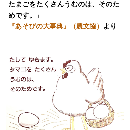
んうむのは、そのた
たまごをたくさ
めです
。」
『あそびの大事典』（農文協）
より