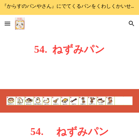
『からすのパンやさん』にでてくるパンをくわしくかいせつします
Skip to main content
Skip to navigation
5
4
.
ねずみ
パン
5
4
.
ねずみ
パン