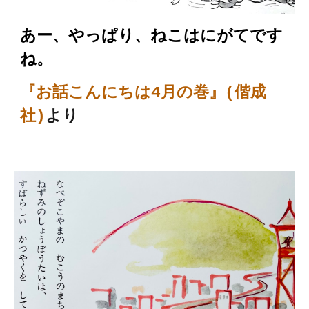
あー、やっぱり、ねこはにがてです
ね。
『お話
こんにち
は4月の巻』(
偕成
社
)
より